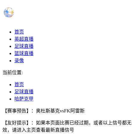
首页
英超直播
足球直播
篮球直播
录像
当前位置:
首页
足球直播
哈萨克甲
【赛事预告】：奥杜斯基克vsFK阿雷斯
【友好提示】：如果本页面比赛已经过期，或者以上信号都无
效，请进入主页查看最新直播信号