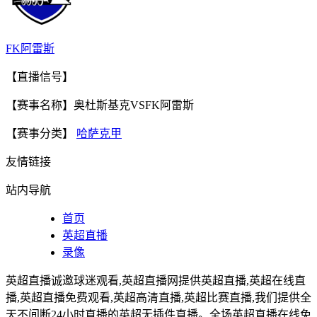
FK阿雷斯
【直播信号】
【赛事名称】奥杜斯基克VSFK阿雷斯
【赛事分类】
哈萨克甲
友情链接
站内导航
首页
英超直播
录像
英超直播诚邀球迷观看,英超直播网提供英超直播,英超在线直
播,英超直播免费观看,英超高清直播,英超比赛直播,我们提供全
天不间断24小时直播的英超无插件直播。全场英超直播在线免