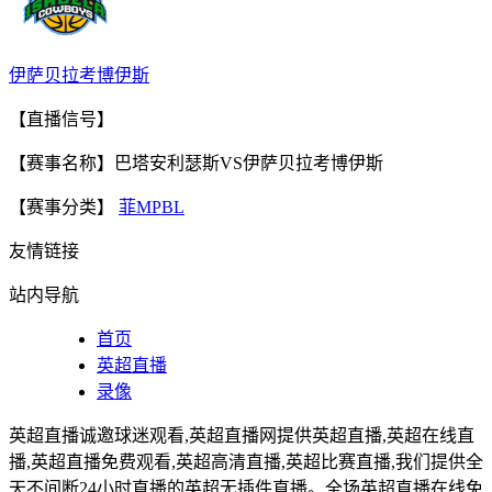
伊萨贝拉考博伊斯
【直播信号】
【赛事名称】巴塔安利瑟斯VS伊萨贝拉考博伊斯
【赛事分类】
菲MPBL
友情链接
站内导航
首页
英超直播
录像
英超直播诚邀球迷观看,英超直播网提供英超直播,英超在线直
播,英超直播免费观看,英超高清直播,英超比赛直播,我们提供全
天不间断24小时直播的英超无插件直播。全场英超直播在线免